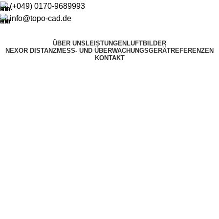
(+049) 0170-9689993
info@topo-cad.de
ÜBER UNS
LEISTUNGEN
LUFTBILDER
NEXOR DISTANZMESS- UND ÜBERWACHUNGSGERÄT
REFERENZEN
KONTAKT
Menu
TOPO-CAD
Vermessungsleistungen
Mehr
TOPO-CAD
Vermessungsleistungen
Mehr
TOPO-CAD