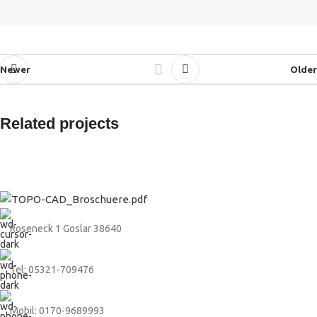
Newer
Older
Related projects
3D-Laserscanning
Ingenieurvermessung
Roseneck 1 Goslar 38640
Tel: 05321-709476
Mobil: 0170-9689993