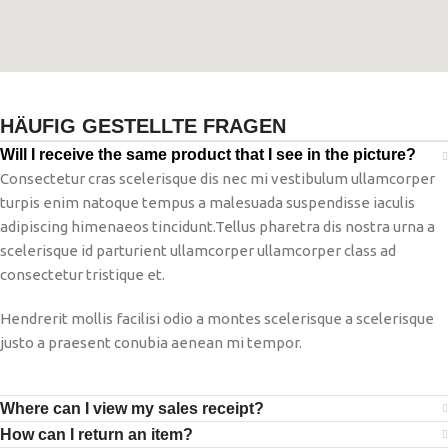
HÄUFIG GESTELLTE FRAGEN
Will I receive the same product that I see in the picture?
Consectetur cras scelerisque dis nec mi vestibulum ullamcorper
turpis enim natoque tempus a malesuada suspendisse iaculis
adipiscing himenaeos tincidunt.Tellus pharetra dis nostra urna a
scelerisque id parturient ullamcorper ullamcorper class ad
consectetur tristique et.
Hendrerit mollis facilisi odio a montes scelerisque a scelerisque
justo a praesent conubia aenean mi tempor.
Where can I view my sales receipt?
How can I return an item?